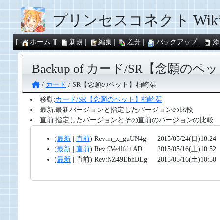
プリンセスコネクト Wik
ホーム
新規
編集
差分
バックアップ
添
Backup of カード/SR【念願の
カード
SR【念願のペット】柏崎栞
移動:
カード/SR【念願のペット】柏崎栞
最新:最新バージョンと指定したバージョンの比較
直前:指定したバージョンとその直前のバージョンの比較
(
最新
|
直前
)
Rev:m_x_guUN4g
2015/05/24(日)18:24
(
最新
|
直前
)
Rev:9Ve4lfd+AD
2015/05/16(土)10:52
(
最新
|
直前
)
Rev:NZ49EbhDLg
2015/05/16(土)10:50